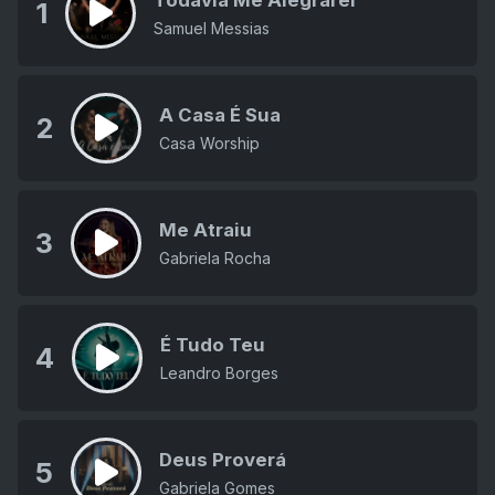
Todavia Me Alegrarei
1
Samuel Messias
A Casa É Sua
2
Casa Worship
Me Atraiu
3
Gabriela Rocha
É Tudo Teu
4
Leandro Borges
Deus Proverá
5
Gabriela Gomes