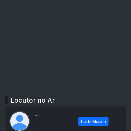
Locutor no Ar
...
Pedir Música
...
...