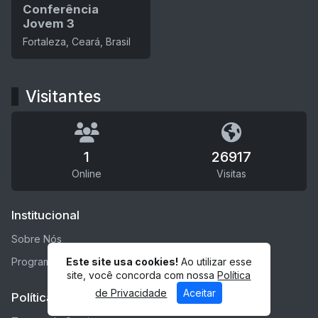
Conferência
Jovem 3
Fortaleza, Ceará, Brasil
Visitantes
1
26917
Online
Visitas
Institucional
Sobre Nós
Este site usa cookies!
Ao utilizar esse
Programação
site, você concorda com nossa
Política
de Privacidade
Aceitar
Políticas