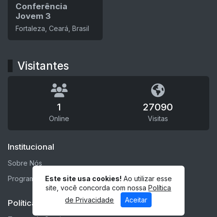
Conferência
Jovem 3
Fortaleza, Ceará, Brasil
Visitantes
1
27090
Online
Visitas
Institucional
Sobre Nós
Este site usa cookies!
Ao utilizar esse
Programação
site, você concorda com nossa
Política
de Privacidade
Aceitar
Políticas