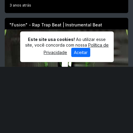
3 anos atrás
"Fusion" - Rap Trap Beat | Instrumental Beat
Este site usa cookies!
Ao utilizar esse
site, você concorda com nossa
Política de
Privacidade
Aceitar
3 anos atrás
ANUNCIE AQUI