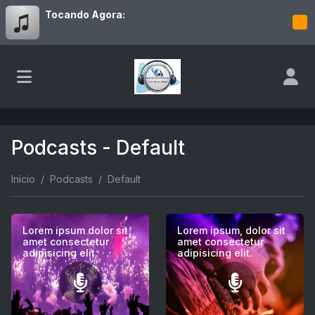
Tocando Agora:
Podcasts - Default
Início
Podcasts
Default
Lorem ipsum dolor sit
Lorem ipsum, dolor sit
amet consectetur
amet consectetur
adipisicing elit.
adipisicing elit.